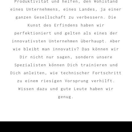
Produktivität und helfen, den Wohlstand
eines Unternehmens, eines Landes, ja einer
ganzen Gesellschaft zu verbessern. Die
Kunst des Erfindens haben wir
perfektioniert und gelten als eines der
innovativsten Unternehmen überhaupt. Aber
wie bleibt man innovativ? Das können wir
Dir nicht nur sagen, sondern unsere
Spezialisten können Dich trainieren und
Dich anleiten, wie technischer Fortschritt
zu einem riesigen Vorsprung verhilft.
Wissen dazu und gute Leute haben wir
genug.