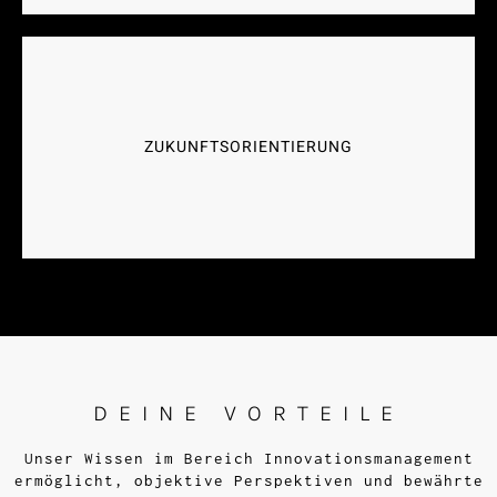
RISIKOMINIMIERUNG
Durch unser Wissen schalten wir eine Vielzahl
von Risiken aus, um eine "Punktlandung" sicher
ZUKUNFTSORIENTIERUNG
zu stellen.
DEINE VORTEILE
Unser Wissen im Bereich Innovationsmanagement
ermöglicht, objektive Perspektiven und bewährte