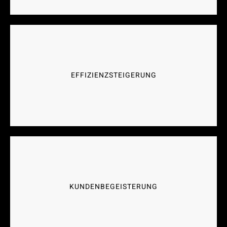
WETTBEWERBSVORTEIL
Nehme durch bahnbrechende Ideen deutlich
EFFIZIENZSTEIGERUNG
Abstand zum Wettbewerber.
EXPERTENTEAM AN IHRER SEITE
KUNDENBEGEISTERUNG
Unsere Gurus für Innovation stehen an Deiner
Seite und schauen, dass Du keine
"Dummheiten" machst.