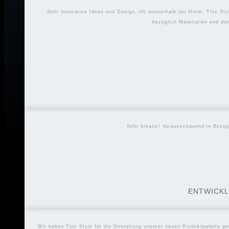
Sehr innovative Ideen und Design, oft ausserhalb der Norm. Tinz.Sty
bezüglich Materialien und d
Sehr kreativ! Vorausschauend in Bezug
ENTWICKL
Wir haben Tinz.Style für die Gestaltung unserer neuen Produktpalette gew