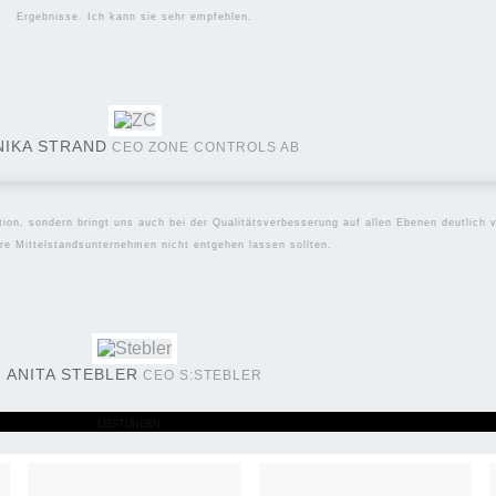
Ergebnisse. Ich kann sie sehr empfehlen.
NIKA STRAND
CEO ZONE CONTROLS AB
tion, sondern bringt uns auch bei der Qualitätsverbesserung auf allen Ebenen deutlich 
re Mittelstandsunternehmen nicht entgehen lassen sollten.
ANITA STEBLER
CEO S:STEBLER
LEISTUNGEN