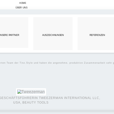
HOME
ÜBER UNS
NSERE PARTNER
AUSZEICHNUNGEN
REFERENZEN
HAUSHALT
ierten Team der Tinz.Style und haben die angenehme, produktive Zusammenarbeit sehr 
HAUSHALT | HAUSHALTSGERÄTE
GESCHÄFTSFÜHRERIN TWEEZERMAN INTERNATIONAL LLC,
USA, BEAUTY TOOLS