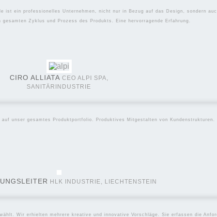
le ist ein professionelles Unternehmen, nicht nur in Bezug auf das Design, sondern a
en gesamten Zyklus und Prozess des Produkts. Eine hervorragende Erfahrung.
CIRO ALLIATA
CEO ALPI SPA,
SANITÄRINDUSTRIE
 auf unser gesamtes Produktportfolio. Produktives Mitgestalten von Kundenstrukturen.
UNGSLEITER
HLK INDUSTRIE, LIECHTENSTEIN
ählt. Wir erhielten mehrere kreative und innovative Vorschläge. Sie erfassen die Anfor