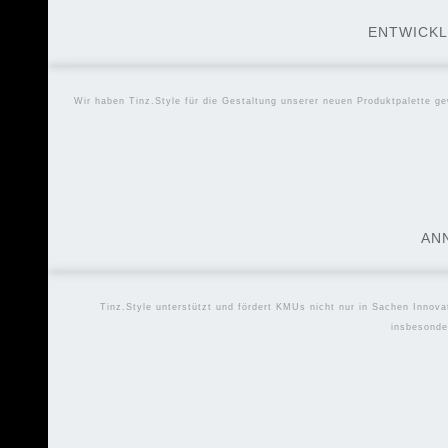
ENTWICKL
Wir haben Tinz.Style für die Gestaltung unserer neuen Produktpalette gew
AN
Tinz.Style unterstützt und fördert KMUs nicht nur in Sachen Innova
insbesonde