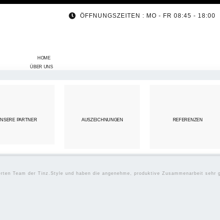
ÖFFNUNGSZEITEN : MO - FR 08:45 - 18:00
HOME
ÜBER UNS
NSERE PARTNER
AUSZEICHNUNGEN
REFERENZEN
ierten Team der Tinz.Style und haben die angenehme, produktive Zusammenarbeit sehr 