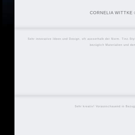
CORNELIA WITTKE
Sehr innovative Ideen und Design, oft ausserhalb der Norm. Tinz.Sty
bezüglich Materialien und d
Sehr kreativ! Vorausschauend in Bezug