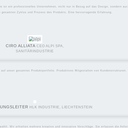
le ist ein professionelles Unternehmen, nicht nur in Bezug auf das Design, sondern a
en gesamten Zyklus und Prozess des Produkts. Eine hervorragende Erfahrung.
CIRO ALLIATA
CEO ALPI SPA,
SANITÄRINDUSTRIE
 auf unser gesamtes Produktportfolio. Produktives Mitgestalten von Kundenstrukturen.
UNGSLEITER
HLK INDUSTRIE, LIECHTENSTEIN
ählt. Wir erhielten mehrere kreative und innovative Vorschläge. Sie erfassen die Anfor