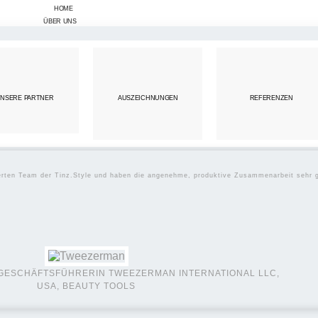
HOME
ÜBER UNS
NSERE PARTNER
AUSZEICHNUNGEN
REFERENZEN
ierten Team der Tinz.Style und haben die angenehme, produktive Zusammenarbeit sehr 
GESCHÄFTSFÜHRERIN TWEEZERMAN INTERNATIONAL LLC,
USA, BEAUTY TOOLS