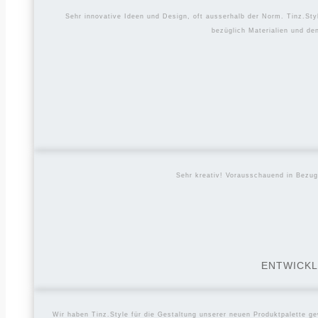
Sehr innovative Ideen und Design, oft ausserhalb der Norm. Tinz.Sty
bezüglich Materialien und d
Sehr kreativ! Vorausschauend in Bezug
ENTWICKL
Wir haben Tinz.Style für die Gestaltung unserer neuen Produktpalette gew