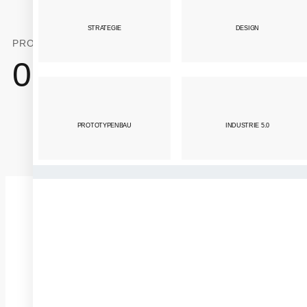
STRATEGIE
DESIGN
PROJEKTE ABGESCHLOSSEN
PATENTE
0
+
0
+
PROTOTYPENBAU
INDUSTRIE 5.0