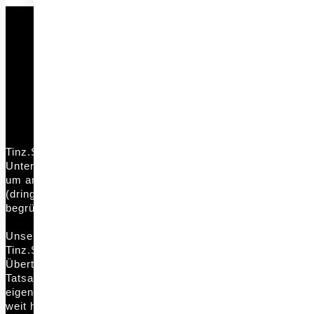
Tinz.Style macht zukunftsfähige und beständige Creativität 
Unternehmen verfügbar und schafft bestmögliche Vorauss
um am Markt erfolgreich zu sein. Damit entstehen dort, wo
(dringend) gebraucht werden und anhaltende Erfolge unse
begründen und sicherstellen.
Unseren Auftraggebern gefällt unsere Arbeit. Ihre Zufrieden
Tinz.Style drückt sich in Kontinuität der Zusammenarbeit a
Übertragung von immer mehr Projekten und Kompetenzen u
Tatsache, dass Tinz.Style auch Aufgaben erhält, die über d
eigentlich von Tinz.Style repräsentierte Kompetenz und Inf
weit hinausreichen, bestimmt das Wohl des Unternehmens