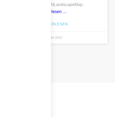
auf der #SwissAILandscapeMap .
weiterlesen …
WEITERLESEN
3. Juni 2022
E PROJEKTE