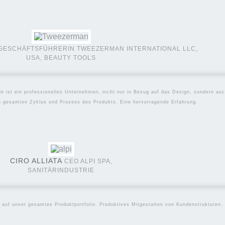
Juli 21, 2022
VATION IST HOCH EMO
GESCHÄFTSFÜHRERIN TWEEZERMAN INTERNATIONAL LLC,
USA, BEAUTY TOOLS
le ist ein professionelles Unternehmen, nicht nur in Bezug auf das Design, sondern a
en gesamten Zyklus und Prozess des Produkts. Eine hervorragende Erfahrung.
CIRO ALLIATA
CEO ALPI SPA,
SANITÄRINDUSTRIE
 auf unser gesamtes Produktportfolio. Produktives Mitgestalten von Kundenstrukturen.