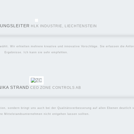
onsmöglichkeiten ausgereizt zu haben, ohne dass sich der e
UNGSLEITER
HLK INDUSTRIE, LIECHTENSTEIN
vation voranzutreiben, gibt es zuhauf – aber leichter gesagt 
alisierung, Standardisierung, Big Data und Datenanalyse die
r Innovation vergessen.
ählt. Wir erhielten mehrere kreative und innovative Vorschläge. Sie erfassen die Anfor
in kognitiver Prozess, sie ist hoch emotional.
Ergebnisse. Ich kann sie sehr empfehlen.
st. Das kann beängstigend sein, denn es erfordert Mut, sich
Starke Emotionen sind allerdings die Antriebskraft für Inn
 für Differenzierung.
73_Kolumne_Teresa Valerie Mandl
NIKA STRAND
CEO ZONE CONTROLS AB
tion, sondern bringt uns auch bei der Qualitätsverbesserung auf allen Ebenen deutlich 
re Mittelstandsunternehmen nicht entgehen lassen sollten.
TEILEN