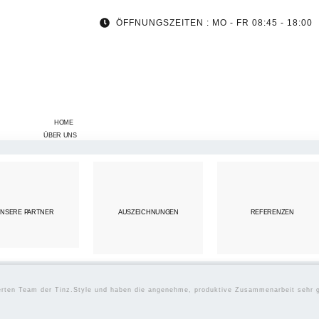
ÖFFNUNGSZEITEN : MO - FR 08:45 - 18:00
HOME
ÜBER UNS
NSERE PARTNER
AUSZEICHNUNGEN
REFERENZEN
ierten Team der Tinz.Style und haben die angenehme, produktive Zusammenarbeit sehr 