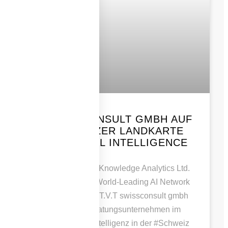
T.V.T SWISSCONSULT GMBH AUF
DER SCHWEIZER LANDKARTE
FÜR ARTIFICIAL INTELLIGENCE
Vielen Dank an Deep Knowledge Analytics Ltd.
und SwissCognitive, World-Leading AI Network
für die Aufnahme von T.V.T swissconsult gmbh
als relevantes #Beratungsunternehmen im
Bereich #KünstlicheIntelligenz in der #Schweiz