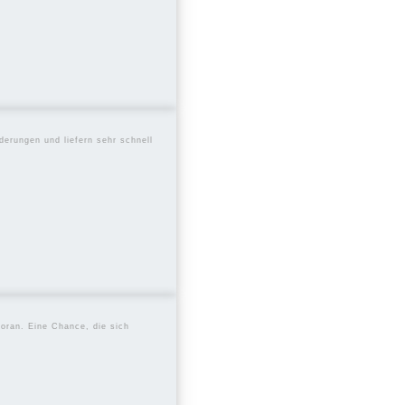
rwünschte
als getan.
 emotionale
derungen und liefern sehr schnell
 auf das
ovation und
voran. Eine Chance, die sich