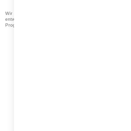
AUSZEIC
REFEREN
Wir beraten, gestalten, forschen,
entwickelen und stellen zuverlässige
UNSER T
Prognosen.
UNSERE 
KONTAKT