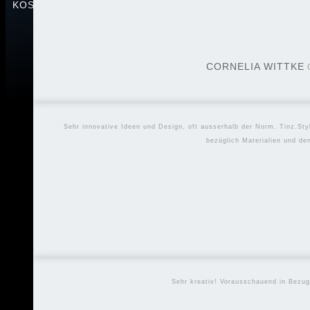
KOSMETIK | MODE | SPORT | FREIZEIT | SPIELE
CORNELIA WITTKE
Sehr innovative Ideen und Design, oft ausserhalb der Norm. Tinz.Sty
bezüglich Materialien und d
Sehr kreativ! Vorausschauend in Bezug