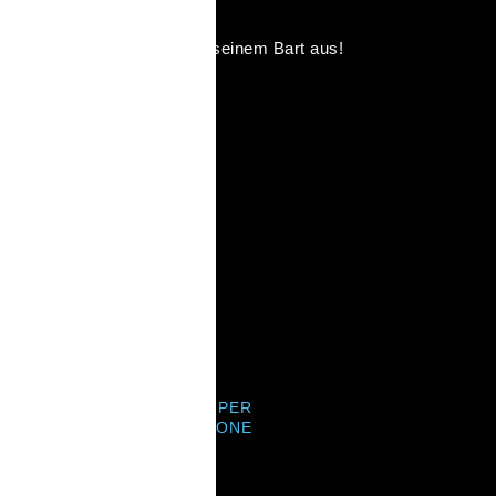
ines Mannes drückt sich in seinem Bart aus!
NIEREN
TIERE UNS
KONTAKT PER
SMARTPHONE