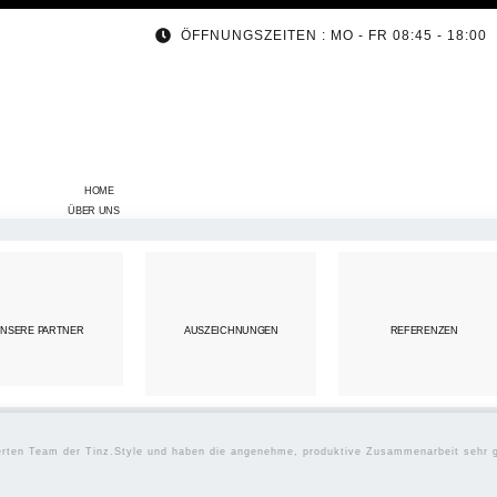
ÖFFNUNGSZEITEN : MO - FR 08:45 - 18:00
HOME
ÜBER UNS
NSERE PARTNER
AUSZEICHNUNGEN
REFERENZEN
ierten Team der Tinz.Style und haben die angenehme, produktive Zusammenarbeit sehr 