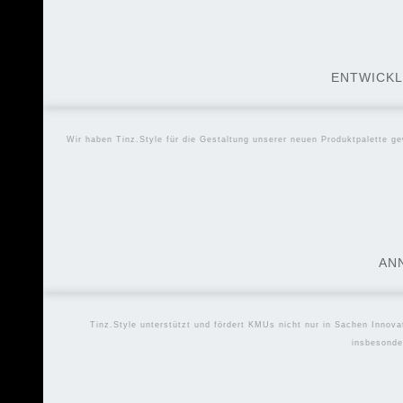
ENTWICKL
Wir haben Tinz.Style für die Gestaltung unserer neuen Produktpalette gew
AN
Tinz.Style unterstützt und fördert KMUs nicht nur in Sachen Innova
insbesonde