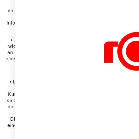
An
eine Adoptionsentscheidung treffen müssen (Stichwort: 
zu 
Informationsaustauch und eine Weiterempfehlungsmöglich
die Dif
• Je kritischer eine Innovation für uns ist (zum Beispi
wichtiger wird das Vertrauen bei der Planung ihrer Diffu
an Relevanz. Die Muster von Netzwerkkontakten führen 
einer anderen Adopter-Charakteristik. Auf dem Land spielt
grössere Rolle als in anonyme
Lernen über den P
• Letztlich kommt seitens Konsument:innen immer mehr 
Produktleistung, zum Beispiel im Berei
Kundenvertrauen wird massgeblich durch das Verhalten
sind nicht immer die besten Ideen, die eine vorbildliche 
die es schaffen, bei Kund:innen in allen Phasen der Ado
der individuellen al
Die Verbreitung einer Innovation am Markt muss, wie ma
eine frühzeitige Simulation der entsprechenden Mechanis
Kundenvertrauen
Denn schliesslich lernt man dabei seine Ku