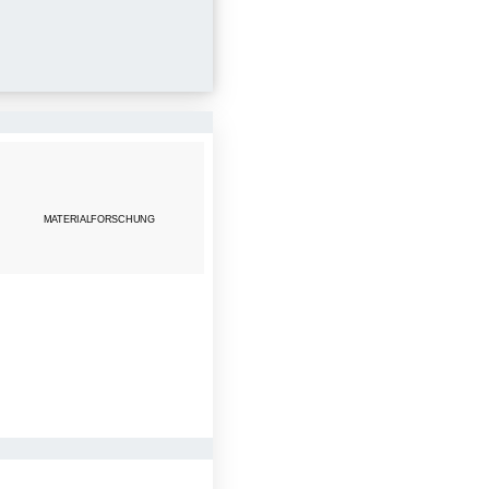
all ergibt
n
ert, um dann
Mehrheit
r Netzwerke
MATERIALFORSCHUNG
tlich ist,
oneinander
arüber, „am
nnovation