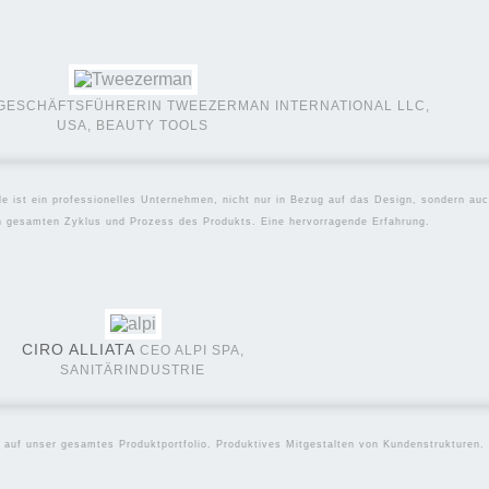
Dezember 8, 2023
 NEUE WÄHRUNG, NICHT
GESCHÄFTSFÜHRERIN TWEEZERMAN INTERNATIONAL LLC,
USA, BEAUTY TOOLS
le ist ein professionelles Unternehmen, nicht nur in Bezug auf das Design, sondern a
en gesamten Zyklus und Prozess des Produkts. Eine hervorragende Erfahrung.
CIRO ALLIATA
CEO ALPI SPA,
SANITÄRINDUSTRIE
 auf unser gesamtes Produktportfolio. Produktives Mitgestalten von Kundenstrukturen.