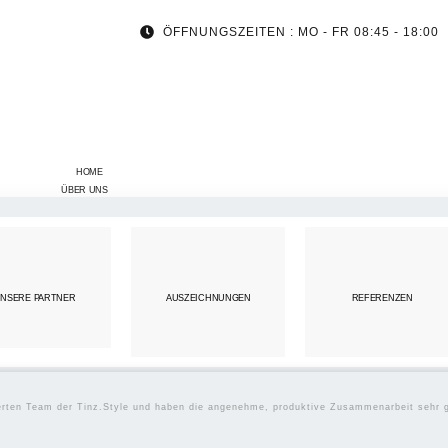
ÖFFNUNGSZEITEN : MO - FR 08:45 - 18:00
HOME
ÜBER UNS
NSERE PARTNER
AUSZEICHNUNGEN
REFERENZEN
ierten Team der Tinz.Style und haben die angenehme, produktive Zusammenarbeit sehr 