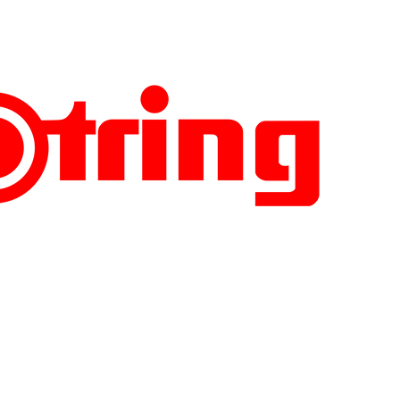
bieter, wenn wir
Herdeneffekt). Sich der relevanten Bezugsgruppen (Influenc
werden und deren
keit schon bei der Konzeption der Innovation zu berücksich
fusion beschleunigen.
el wenn die Innovation einen Einfluss auf unsere Gesundheit h
sion. Da sich Vertrauen bevorzugt in Netzwerken bildet, gew
zum Beispiel zu unterschiedlich grossem sozialem Druck u
e für die Verbreitung der Antibabypille so der normative Aspe
n Städten, wo sich das Produkt via soziales
roduktnutzen verbreiten konnte.
das Bedürfnis nach einem Vertrauensaufbau jenseits der ei
ch ethischer, sozialer oder nachhaltiger Aspekte, auf.
 einer Unternehmung und nicht nur durch Kommunikation auf
Diffusion am Markt erreichen. Es sind allerdings immer dieje
ption Vertrauen aufzubauen – und zwar sowohl auf der techn
s auch der gesellschaftlichen Ebene.
n sieht, aktiv gestaltet werden. Vertrauensaufbau braucht Z
men im Diffusionsprozess entscheidend ist. Zeit, die man e
 aufzubauen, ist nie umsonst.
ndschaft immer besser zu verstehen, wodurch wiederum die