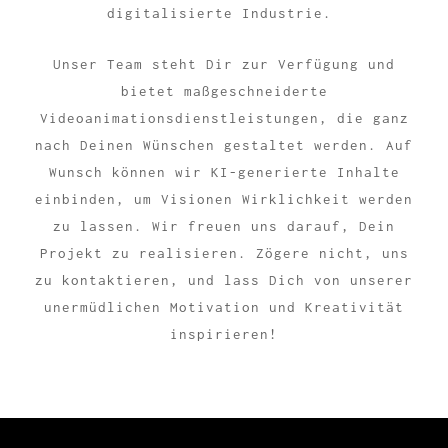
digitalisierte Industrie.
Unser Team steht Dir zur Verfügung und
bietet maßgeschneiderte
Videoanimationsdienstleistungen, die ganz
nach Deinen Wünschen gestaltet werden. Auf
Wunsch können wir KI-generierte Inhalte
einbinden, um Visionen Wirklichkeit werden
zu lassen. Wir freuen uns darauf, Dein
Projekt zu realisieren. Zögere nicht, uns
zu kontaktieren, und lass Dich von unserer
unermüdlichen Motivation und Kreativität
inspirieren!