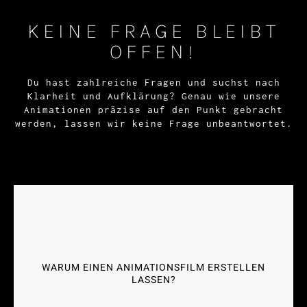
KEINE FRAGE BLEIBT
OFFEN!
Du hast zahlreiche Fragen und suchst nach
Klarheit und Aufklärung? Genau wie unsere
Animationen präzise auf den Punkt gebracht
werden, lassen wir keine Frage unbeantwortet.
WIE WIRD EIN ANIMATIONSFILM ERSTELLT?
Digitale Animation beinhaltet die Erstellung von
Bewegtbildern mithilfe von Computern und spezieller
Software. Dieser Prozess umfasst das Erstellen von
WARUM EINEN ANIMATIONSFILM ERSTELLEN
Grafiken, das Festlegen von Bewegungsabläufen und
LASSEN?
Storyline, das Hinzufügen von Effekten und die finale