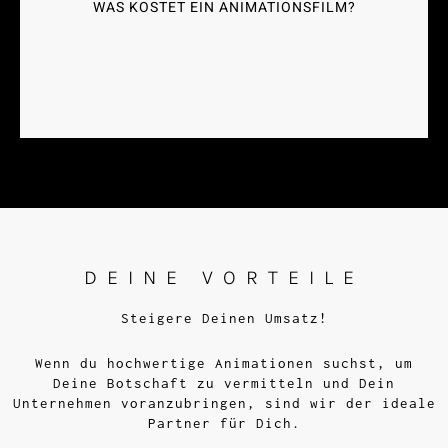
Kreativität wichtig sind, um Deine Vision in
WAS KOSTET EIN ANIMATIONSFILM?
beeindruckende Animationen umzusetzen. Unser
Ansatz gewährleistet Effizienz und höchste Qualität
während des gesamten Produktionsprozesses.
DEINE VORTEILE
Steigere Deinen Umsatz!
Wenn du hochwertige Animationen suchst, um
Deine Botschaft zu vermitteln und Dein
Unternehmen voranzubringen, sind wir der ideale
Partner für Dich.