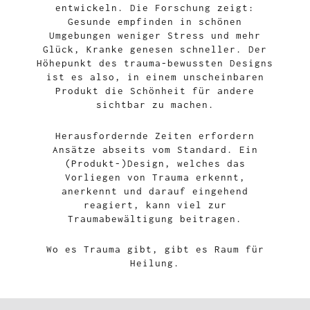
entwickeln. Die Forschung zeigt:
Gesunde empfinden in schönen
Umgebungen weniger Stress und mehr
Glück, Kranke genesen schneller. Der
Höhepunkt des trauma-bewussten Designs
ist es also, in einem unscheinbaren
Produkt die Schönheit für andere
sichtbar zu machen.
Herausfordernde Zeiten erfordern
Ansätze abseits vom Standard. Ein
(Produkt-)Design, welches das
Vorliegen von Trauma erkennt,
anerkennt und darauf eingehend
reagiert, kann viel zur
Traumabewältigung beitragen.
Wo es Trauma gibt, gibt es Raum für
Heilung.
LADIESDRIVE_No61_S067_Kolumne_TVT_Mit
Design raus aus dem Trauma