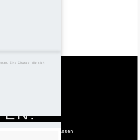
ail, um sicherzustellen,
voran. Eine Chance, die sich
FEN!
 Punkt gebracht werden, lassen