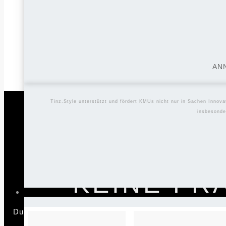
benutzerfreundliche Navigation bis hin zu anspre
d
AN
Tinz.Style unterstützt und fördert KMUs nicht nur in Sachen Innova
insbesonde
KEINE FR
Digi
Be
spe
Du hast zahlreiche Fragen und suchst nach Klarheit un
das 
B