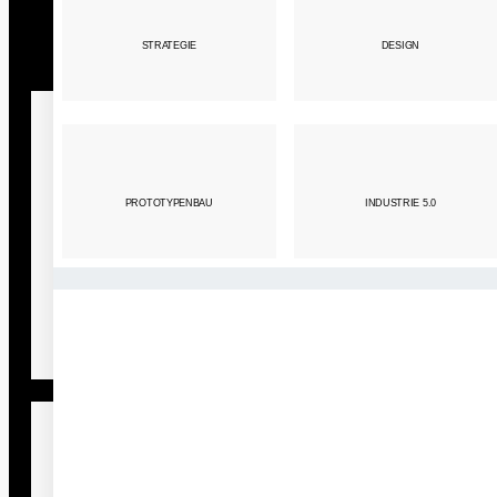
Eff
STRATEGIE
DESIGN
ANIMATIONSFILM AUS EINER HAND?
PROTOTYPENBAU
INDUSTRIE 5.0
Animationsfilm aus einer Hand bietet den
WARUM EINEN ANIMATIONSFILM
Vorteil einer nahtlosen und effizienten
ERSTELLEN LASSEN?
Produktion, da alle Phasen des Filmemachens
unter einem Dach abgewickelt werden. Dies
ermöglicht eine bessere Kommunikation,
Qualitätskontrolle und Zeitersparnis für Kunden.
WARUM EINEN ANIMATIONSFILM
ERSTELLEN LASSEN?