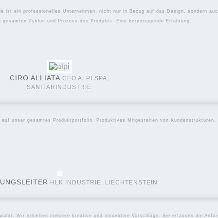
le ist ein professionelles Unternehmen, nicht nur in Bezug auf das Design, sondern a
en gesamten Zyklus und Prozess des Produkts. Eine hervorragende Erfahrung.
TIMIERT
ROFESSIONELL
CIRO ALLIATA
CEO ALPI SPA,
SANITÄRINDUSTRIE
endes Webdesign und digitale Lösungen? Super, denn das is
 auf unser gesamtes Produktportfolio. Produktives Mitgestalten von Kundenstrukturen.
eidenschaftlich dafür einsetzen, maßgeschneiderte Websites 
se Benutzererfahrung bieten. Egal, ob Du ein kleines Unter
die Expertise und das Engagement, um Deine Vision zum Leb
UNGSLEITER
HLK INDUSTRIE, LIECHTENSTEIN
 der aktuellen Webdesign-Trends und -Technologien. Wir gehen
 Lösungen, die Deine Ziele und Anforderungen erfüllen. Von
ählt. Wir erhielten mehrere kreative und innovative Vorschläge. Sie erfassen die Anfor