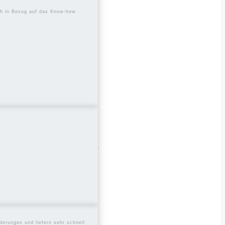
uch in Bezug auf das Know-how
t genau unser Ding!
zu entwerfen, die nicht nur
nehmen, ein Start-up oder
en zu erwecken.
 individuell auf Deine
 responsivem Design über
derungen und liefern sehr schnell