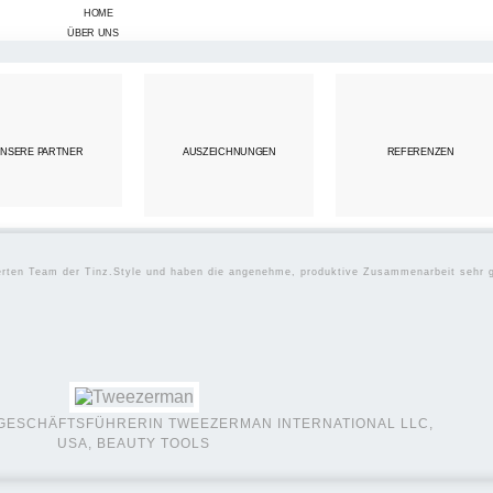
HOME
ÜBER UNS
NSERE PARTNER
AUSZEICHNUNGEN
REFERENZEN
WEBDESIGN
ierten Team der Tinz.Style und haben die angenehme, produktive Zusammenarbeit sehr 
GESCHÄFTSFÜHRERIN TWEEZERMAN INTERNATIONAL LLC,
USA, BEAUTY TOOLS