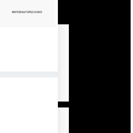
MATERIALFORSCHUNG
T EIN ANIMATIONSFILM?
 einen Animationsfilm variieren
ANIMATIONSFILM-ARTEN
en von Faktoren wie der Länge
D STILE GIBT ES?
Animationsstil, der Komplexität
ionen und den individuellen
en ab. Bei uns kannst Du Dir
, dass das Preis-Leistungs-
ltnis am Ende stimmt!
IMATIONSFILM-ARTEN UND
STILE GIBT ES?